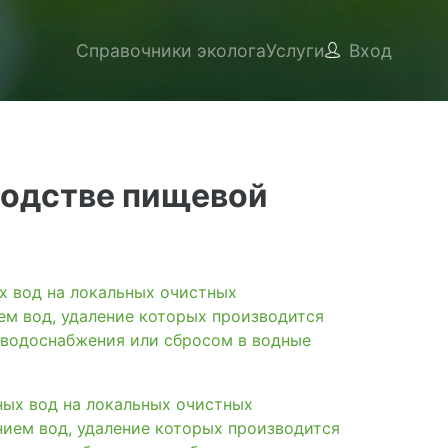
Справочники эколога
Услуги
Вход
водстве пищевой
вод на локальных очистных
ем вод, удаление которых производится
 водоснабжения или сбросом в водные
х вод на локальных очистных
нием вод, удаление которых производится