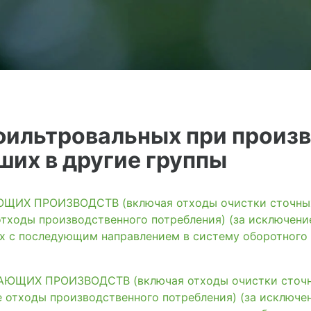
фильтровальных при произ
ших в другие группы
ИХ ПРОИЗВОДСТВ (включая отходы очистки сточных 
тходы производственного потребления) (за исключени
ях с последующим направлением в систему оборотного
ЩИХ ПРОИЗВОДСТВ (включая отходы очистки сточны
 отходы производственного потребления) (за исключе