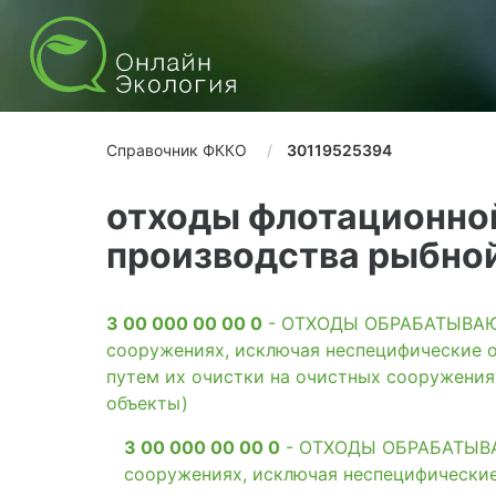
Справочник ФККО
30119525394
отходы флотационно
производства рыбно
3 00 000 00 00 0
- ОТХОДЫ ОБРАБАТЫВАЮЩ
сооружениях, исключая неспецифические о
путем их очистки на очистных сооружени
объекты)
3 00 000 00 00 0
- ОТХОДЫ ОБРАБАТЫВАЮ
сооружениях, исключая неспецифические