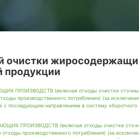
й очистки жиросодержащих
й продукции
ИХ ПРОИЗВОДСТВ (включая отходы очистки сточных 
тходы производственного потребления) (за исключени
ях с последующим направлением в систему оборотного
ЩИХ ПРОИЗВОДСТВ (включая отходы очистки сточны
 отходы производственного потребления) (за исключе