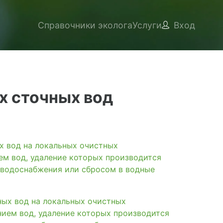
Справочники эколога
Услуги
Вход
 сточных вод
вод на локальных очистных
ем вод, удаление которых производится
 водоснабжения или сбросом в водные
х вод на локальных очистных
нием вод, удаление которых производится