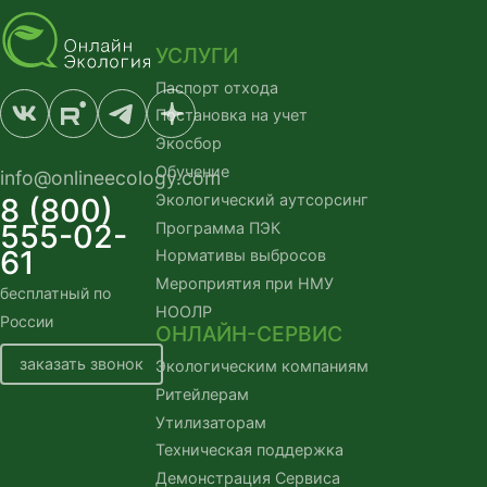
УСЛУГИ
Паспорт отхода
Постановка на учет
Экосбор
Обучение
info@onlineecology.com
Экологический аутсорсинг
8 (800)
555-02-
Программа ПЭК
61
Нормативы выбросов
Мероприятия при НМУ
бесплатный по
НООЛР
России
ОНЛАЙН-СЕРВИС
заказать звонок
Экологическим компаниям
Ритейлерам
Утилизаторам
Техническая поддержка
Демонстрация Сервиса