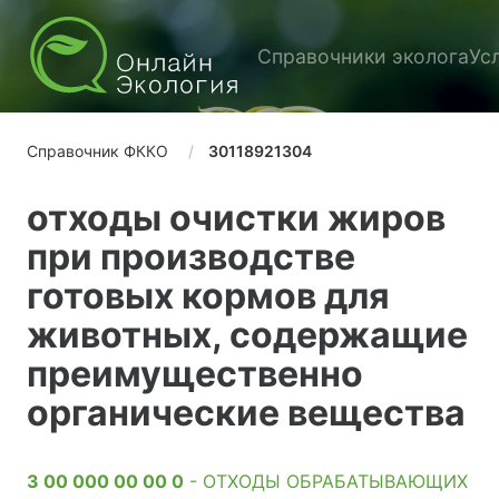
Справочники эколога
Ус
Справочник ФККО
30118921304
отходы очистки жиров
при производстве
готовых кормов для
животных, содержащие
преимущественно
органические вещества
3 00 000 00 00 0
- ОТХОДЫ ОБРАБАТЫВАЮЩИХ