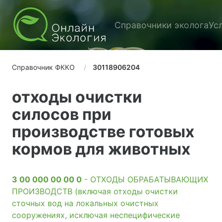
Справочники эколога
Ус
Справочник ФККО
30118906204
отходы очистки
силосов при
производстве готовых
кормов для животных
3 00 000 00 00 0
- ОТХОДЫ ОБРАБАТЫВАЮЩИХ
ПРОИЗВОДСТВ (включая отходы очистки
сточных вод на локальных очистных
сооружениях, исключая неспецифические