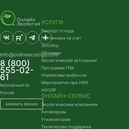
УСЛУГИ
Паспорт отхода
Постановка на учет
Экосбор
Обучение
info@onlineecology.com
Экологический аутсорсинг
8 (800)
555-02-
Программа ПЭК
61
Нормативы выбросов
Мероприятия при НМУ
бесплатный по
НООЛР
России
ОНЛАЙН-СЕРВИС
заказать звонок
Экологическим компаниям
Ритейлерам
Утилизаторам
Техническая поддержка