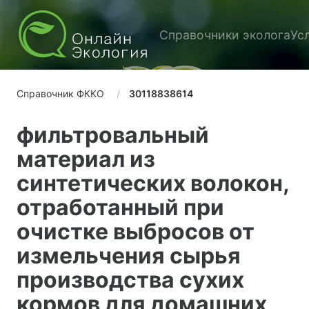
Справочники эколога
Ус
Справочник ФККО
30118838614
фильтровальный
материал из
синтетических волокон,
отработанный при
очистке выбросов от
измельчения сырья
производства сухих
кормов для домашних