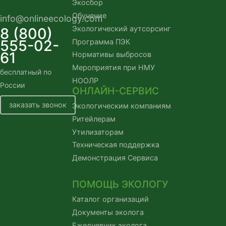
Экосбор
Обучение
info@onlineecology.com
Экологический аутсорсинг
8 (800)
555-02-
Программа ПЭК
61
Нормативы выбросов
Мероприятия при НМУ
бесплатный по
НООЛР
России
ОНЛАЙН-СЕРВИС
заказать звонок
Экологическим компаниям
Ритейлерам
Утилизаторам
Техническая поддержка
Демонстрация Сервиса
ПОМОЩЬ ЭКОЛОГУ
Каталог организаций
Документы эколога
Ежедневник эколога