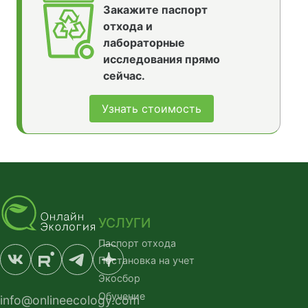
Закажите паспорт
отхода и
лабораторные
исследования прямо
сейчас.
Узнать стоимость
УСЛУГИ
Паспорт отхода
Постановка на учет
Экосбор
Обучение
info@onlineecology.com