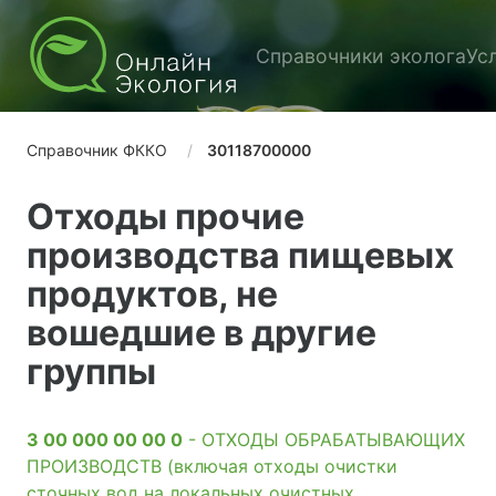
Справочники эколога
Ус
Справочник ФККО
30118700000
Отходы прочие
производства пищевых
продуктов, не
вошедшие в другие
группы
3 00 000 00 00 0
- ОТХОДЫ ОБРАБАТЫВАЮЩИХ
ПРОИЗВОДСТВ (включая отходы очистки
сточных вод на локальных очистных