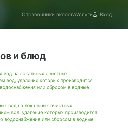
Справочники эколога
Услуги
Вход
ов и блюд
вод на локальных очистных
ем вод, удаление которых производится
 водоснабжения или сбросом в водные
х вод на локальных очистных
нием вод, удаление которых производится
го водоснабжения или сбросом в водные