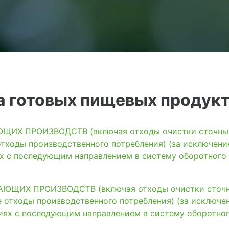
 готовых пищевых продукт
ИХ ПРОИЗВОДСТВ (включая отходы очистки сточных 
тходы производственного потребления) (за исключени
ях с последующим направлением в систему оборотного
ЩИХ ПРОИЗВОДСТВ (включая отходы очистки сточны
 отходы производственного потребления) (за исключе
иях с последующим направлением в систему оборотно