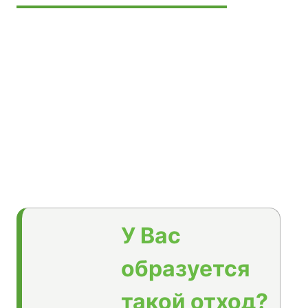
У Вас
образуется
такой отход?