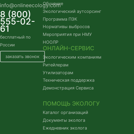
Обучение
info@onlineecology.com
Экологический аутсорсинг
8 (800)
555-02-
Программа ПЭК
61
Нормативы выбросов
Мероприятия при НМУ
бесплатный по
НООЛР
России
ОНЛАЙН-СЕРВИС
заказать звонок
Экологическим компаниям
Ритейлерам
Утилизаторам
Техническая поддержка
Демонстрация Сервиса
ПОМОЩЬ ЭКОЛОГУ
Каталог организаций
Документы эколога
Ежедневник эколога