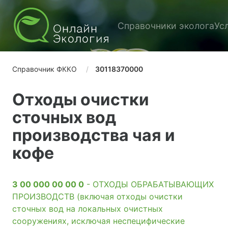
Справочники эколога
Ус
Справочник ФККО
30118370000
Отходы очистки
сточных вод
производства чая и
кофе
3 00 000 00 00 0
- ОТХОДЫ ОБРАБАТЫВАЮЩИХ
ПРОИЗВОДСТВ (включая отходы очистки
сточных вод на локальных очистных
сооружениях, исключая неспецифические