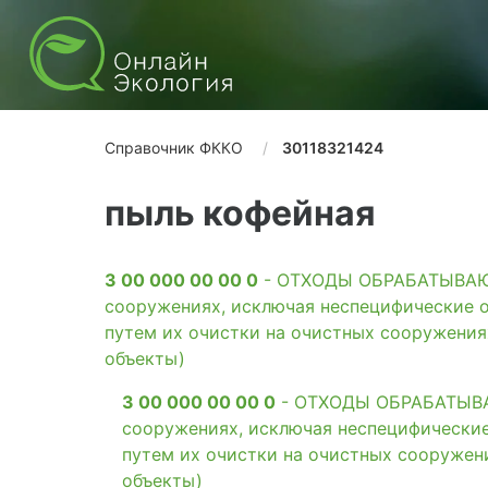
Справочник ФККО
30118321424
пыль кофейная
3 00 000 00 00 0
- ОТХОДЫ ОБРАБАТЫВАЮЩ
сооружениях, исключая неспецифические о
путем их очистки на очистных сооружени
объекты)
3 00 000 00 00 0
- ОТХОДЫ ОБРАБАТЫВАЮ
сооружениях, исключая неспецифические
путем их очистки на очистных сооружен
объекты)