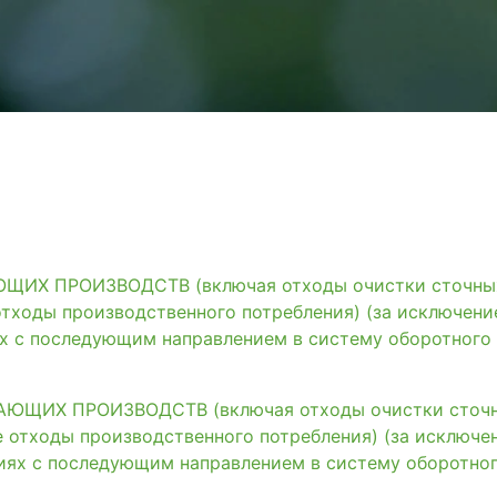
ИХ ПРОИЗВОДСТВ (включая отходы очистки сточных 
тходы производственного потребления) (за исключени
ях с последующим направлением в систему оборотного
ЩИХ ПРОИЗВОДСТВ (включая отходы очистки сточны
 отходы производственного потребления) (за исключе
иях с последующим направлением в систему оборотно