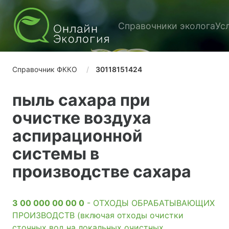
Справочники эколога
Ус
Справочник ФККО
30118151424
пыль сахара при
очистке воздуха
аспирационной
системы в
производстве сахара
3 00 000 00 00 0
- ОТХОДЫ ОБРАБАТЫВАЮЩИХ
ПРОИЗВОДСТВ (включая отходы очистки
сточных вод на локальных очистных