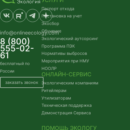
Паспорт отхода
Постановка на учет
Экосбор
Обучение
info@onlineecology.com
Экологический аутсорсинг
8 (800)
555-02-
Программа ПЭК
61
Нормативы выбросов
Мероприятия при НМУ
бесплатный по
НООЛР
России
ОНЛАЙН-СЕРВИС
заказать звонок
Экологическим компаниям
Ритейлерам
Утилизаторам
Техническая поддержка
Демонстрация Сервиса
ПОМОЩЬ ЭКОЛОГУ