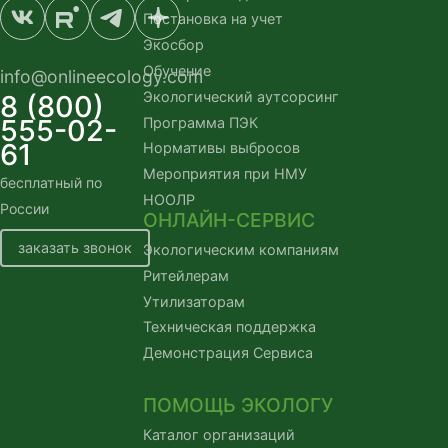
Постановка на учет
Экосбор
Обучение
info@onlineecology.com
Экологический аутсорсинг
8 (800)
555-02-
Программа ПЭК
61
Нормативы выбросов
Мероприятия при НМУ
бесплатный по
НООЛР
России
ОНЛАЙН-СЕРВИС
заказать звонок
Экологическим компаниям
Ритейлерам
Утилизаторам
Техническая поддержка
Демонстрация Сервиса
ПОМОЩЬ ЭКОЛОГУ
Каталог организаций