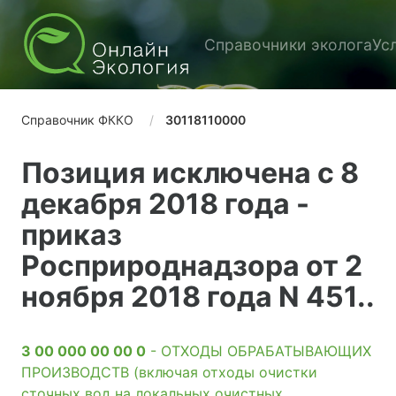
Справочники эколога
Ус
Справочник ФККО
30118110000
Позиция исключена с 8
декабря 2018 года -
приказ
Росприроднадзора от 2
ноября 2018 года N 451..
3 00 000 00 00 0
- ОТХОДЫ ОБРАБАТЫВАЮЩИХ
ПРОИЗВОДСТВ (включая отходы очистки
сточных вод на локальных очистных