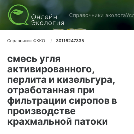
Справочники эколога
Ус
Справочник ФККО
30116247335
смесь угля
активированного,
перлита и кизельгура,
отработанная при
фильтрации сиропов в
производстве
крахмальной патоки