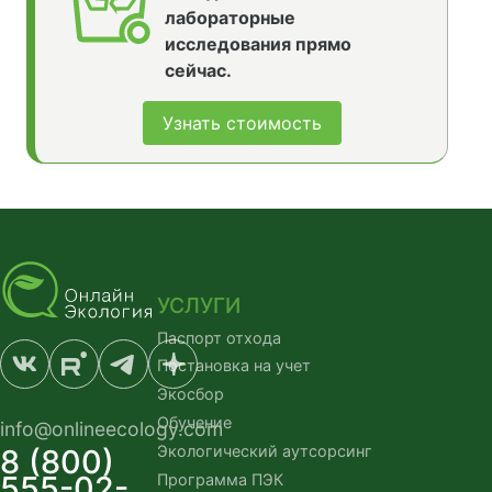
лабораторные
исследования прямо
сейчас.
Узнать стоимость
УСЛУГИ
Паспорт отхода
Постановка на учет
Экосбор
Обучение
info@onlineecology.com
Экологический аутсорсинг
8 (800)
555-02-
Программа ПЭК