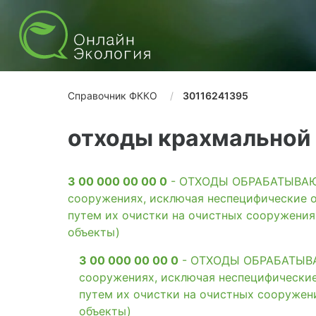
Справочник ФККО
30116241395
отходы крахмальной
3 00 000 00 00 0
- ОТХОДЫ ОБРАБАТЫВАЮЩ
сооружениях, исключая неспецифические о
путем их очистки на очистных сооружени
объекты)
3 00 000 00 00 0
- ОТХОДЫ ОБРАБАТЫВАЮ
сооружениях, исключая неспецифические
путем их очистки на очистных сооружен
объекты)