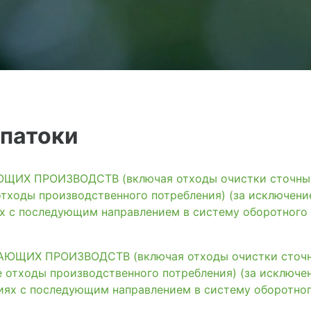
 патоки
ИХ ПРОИЗВОДСТВ (включая отходы очистки сточных 
тходы производственного потребления) (за исключени
ях с последующим направлением в систему оборотного
ЩИХ ПРОИЗВОДСТВ (включая отходы очистки сточны
 отходы производственного потребления) (за исключе
иях с последующим направлением в систему оборотно