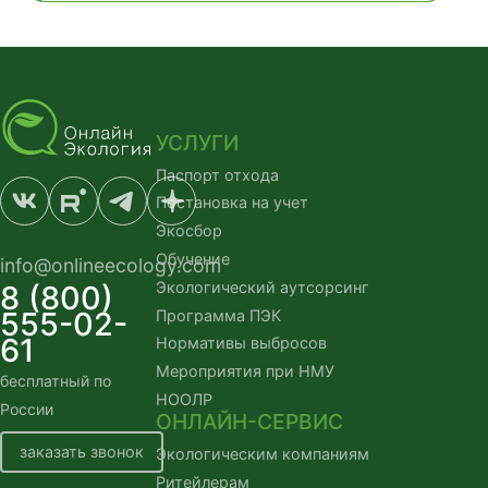
УСЛУГИ
Паспорт отхода
Постановка на учет
Экосбор
Обучение
info@onlineecology.com
Экологический аутсорсинг
8 (800)
555-02-
Программа ПЭК
61
Нормативы выбросов
Мероприятия при НМУ
бесплатный по
НООЛР
России
ОНЛАЙН-СЕРВИС
заказать звонок
Экологическим компаниям
Ритейлерам