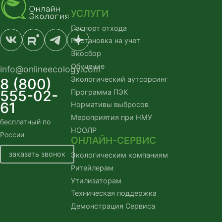
УСЛУГИ
Паспорт отхода
Постановка на учет
Экосбор
Обучение
info@onlineecology.com
Экологический аутсорсинг
8 (800)
555-02-
Программа ПЭК
61
Нормативы выбросов
Мероприятия при НМУ
бесплатный по
НООЛР
России
ОНЛАЙН-СЕРВИС
заказать звонок
Экологическим компаниям
Ритейлерам
Утилизаторам
Техническая поддержка
Демонстрация Сервиса