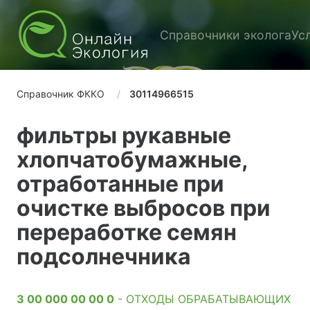
Справочники эколога
Ус
Справочник ФККО
30114966515
фильтры рукавные
хлопчатобумажные,
отработанные при
очистке выбросов при
переработке семян
подсолнечника
3 00 000 00 00 0
- ОТХОДЫ ОБРАБАТЫВАЮЩИХ