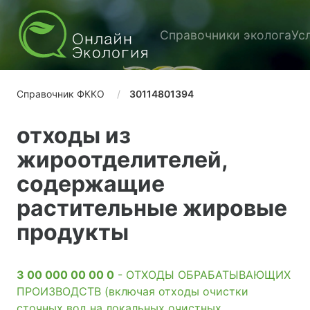
Справочники эколога
Ус
Справочник ФККО
30114801394
отходы из
жироотделителей,
содержащие
растительные жировые
продукты
3 00 000 00 00 0
- ОТХОДЫ ОБРАБАТЫВАЮЩИХ
ПРОИЗВОДСТВ (включая отходы очистки
сточных вод на локальных очистных