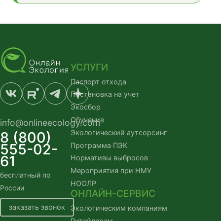
УСЛУГИ
Паспорт отхода
Постановка на учет
Экосбор
Обучение
info@onlineecology.com
Экологический аутсорсинг
8 (800)
555-02-
Программа ПЭК
61
Нормативы выбросов
Мероприятия при НМУ
бесплатный по
НООЛР
России
ОНЛАЙН-СЕРВИС
заказать звонок
Экологическим компаниям
Ритейлерам