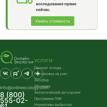
исследования прямо
сейчас.
Узнать стоимость
УСЛУГИ
Паспорт отхода
Постановка на учет
Экосбор
Обучение
info@onlineecology.com
Экологический аутсорсинг
8 (800)
555-02-
Программа ПЭК
61
Нормативы выбросов