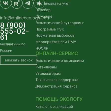
Постановка на учет
Экосбор
Обучение
info@onlineecology.com
Экологический аутсорсинг
8 (800)
555-02-
Программа ПЭК
61
Нормативы выбросов
Мероприятия при НМУ
бесплатный по
НООЛР
России
ОНЛАЙН-СЕРВИС
заказать звонок
Экологическим компаниям
Ритейлерам
Утилизаторам
Техническая поддержка
Демонстрация Сервиса
ПОМОЩЬ ЭКОЛОГУ
Каталог организаций