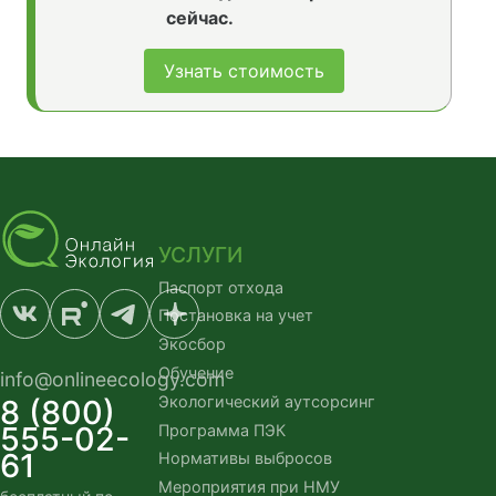
сейчас.
Узнать стоимость
УСЛУГИ
Паспорт отхода
Постановка на учет
Экосбор
Обучение
info@onlineecology.com
Экологический аутсорсинг
8 (800)
555-02-
Программа ПЭК
61
Нормативы выбросов
Мероприятия при НМУ