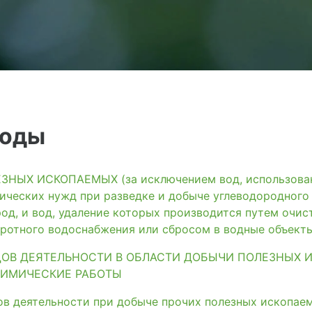
воды
ЫХ ИСКОПАЕМЫХ (за исключением вод, использованн
ических нужд при разведке и добыче углеводородного
од, и вод, удаление которых производится путем очис
ротного водоснабжения или сбросом в водные объект
ДОВ ДЕЯТЕЛЬНОСТИ В ОБЛАСТИ ДОБЫЧИ ПОЛЕЗНЫХ 
ХИМИЧЕСКИЕ РАБОТЫ
ов деятельности при добыче прочих полезных ископае