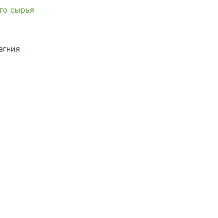
го сырья
агния