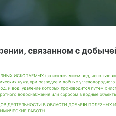
рении, связанном с добыче
ЫХ ИСКОПАЕМЫХ (за исключением вод, использованн
ических нужд при разведке и добыче углеводородного
од, и вод, удаление которых производится путем очис
ротного водоснабжения или сбросом в водные объект
ДОВ ДЕЯТЕЛЬНОСТИ В ОБЛАСТИ ДОБЫЧИ ПОЛЕЗНЫХ 
ХИМИЧЕСКИЕ РАБОТЫ