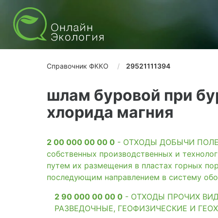
Справочник ФККО
29521111394
шлам буровой при бу
хлорида магния
2 00 000 00 00 0
- ОТХОДЫ ДОБЫЧИ ПОЛЕЗН
собственных производственных и технолог
путем их размещения в пластах горных пор
последующим направлением в систему обо
2 90 000 00 00 0
- ОТХОДЫ ПРОЧИХ ВИ
РАЗВЕДОЧНЫЕ, ГЕОФИЗИЧЕСКИЕ И ГЕО