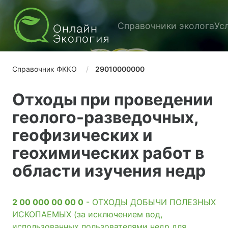
Справочники эколога
Ус
Справочник ФККО
29010000000
Отходы при проведении
геолого-разведочных,
геофизических и
геохимических работ в
области изучения недр
2 00 000 00 00 0
- ОТХОДЫ ДОБЫЧИ ПОЛЕЗНЫХ
ИСКОПАЕМЫХ (за исключением вод,
использованных пользователями недр для