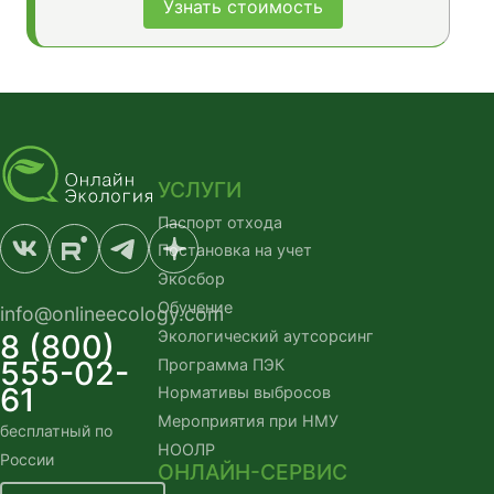
Узнать стоимость
УСЛУГИ
Паспорт отхода
Постановка на учет
Экосбор
Обучение
info@onlineecology.com
Экологический аутсорсинг
8 (800)
555-02-
Программа ПЭК
61
Нормативы выбросов
Мероприятия при НМУ
бесплатный по
НООЛР
России
ОНЛАЙН-СЕРВИС