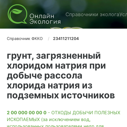
Справочники эколога
Ус
Справочник ФККО
23411211204
грунт, загрязненный
хлоридом натрия при
добыче рассола
хлорида натрия из
подземных источников
2 00 000 00 00 0
- ОТХОДЫ ДОБЫЧИ ПОЛЕЗНЫХ
ИСКОПАЕМЫХ (за исключением вод,
использованных пользователями недр для