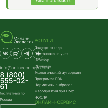
Узнать стоимость
УСЛУГИ
Паспорт отхода
Постановка на учет
Экосбор
Обучение
info@onlineecology.com
Экологический аутсорсинг
8 (800)
555-02-
Программа ПЭК
61
Нормативы выбросов
Мероприятия при НМУ
бесплатный по
НООЛР
России
ОНЛАЙН-СЕРВИС