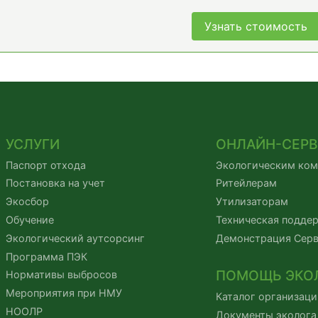
Узнать стоимость
УСЛУГИ
ОНЛАЙН-СЕР
Паспорт отхода
Экологическим ко
Постановка на учет
Ритейлерам
Экосбор
Утилизаторам
Обучение
Техническая подде
Экологический аутсорсинг
Демонстрация Сер
Программа ПЭК
ПОМОЩЬ ЭКО
Нормативы выбросов
Мероприятия при НМУ
Каталог организаци
НООЛР
Документы эколога