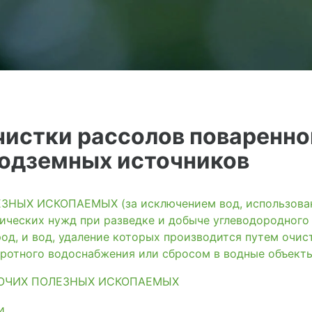
чистки рассолов поваренно
подземных источников
ЫХ ИСКОПАЕМЫХ (за исключением вод, использованн
ических нужд при разведке и добыче углеводородного
од, и вод, удаление которых производится путем очис
ротного водоснабжения или сбросом в водные объект
ОЧИХ ПОЛЕЗНЫХ ИСКОПАЕМЫХ
и