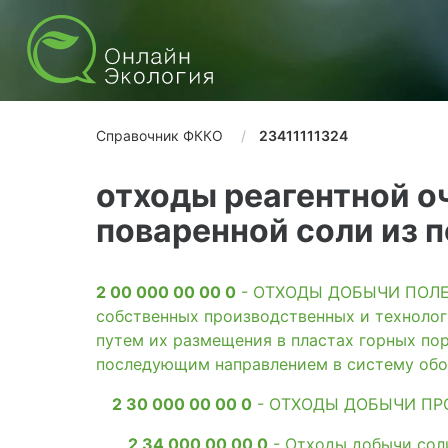
Справочник ФККО
23411111324
отходы реагентной о
поваренной соли из 
2 00 000 00 00 0
- ОТХОДЫ ДОБЫЧИ ПОЛЕЗН
собственных производственных и технолог
путем их размещения в пластах горных пор
последующим направлением в систему обо
2 30 000 00 00 0
- ОТХОДЫ ДОБЫЧИ ПР
2 34 000 00 00 0
- Отходы добычи сол