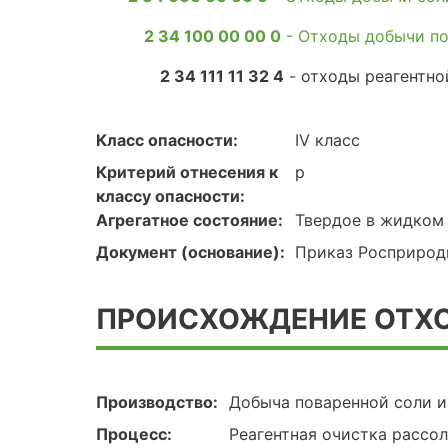
2 34 100 00 00 0
- Отходы добычи по
2 34 111 11 32 4
- отходы реагентно
Класс опасности:
IV класс
Критерий отнесения к
р
классу опасности:
Агрегатное состояние:
Твердое в жидком 
Документ (основание):
Приказ Росприродн
ПРОИСХОЖДЕНИЕ ОТХ
Производство:
Добыча поваренной соли и
Процесс:
Реагентная очистка рассо