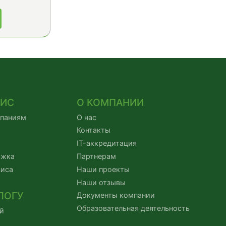
ВИС
О КОМПАНИИ
мпаниям
О нас
Контакты
IT-аккредитация
ржка
Партнерам
виса
Наши проекты
Наши отзывы
ЛОГУ
Документы компании
Образовательная деятельность
й