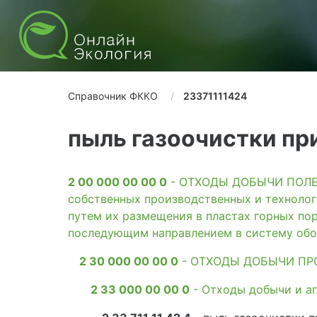
Справочник ФККО
23371111424
пыль газоочистки пр
2 00 000 00 00 0
- ОТХОДЫ ДОБЫЧИ ПОЛЕЗН
собственных производственных и технолог
путем их размещения в пластах горных пор
последующим направлением в систему обо
2 30 000 00 00 0
- ОТХОДЫ ДОБЫЧИ ПР
2 33 000 00 00 0
- Отходы добычи и а