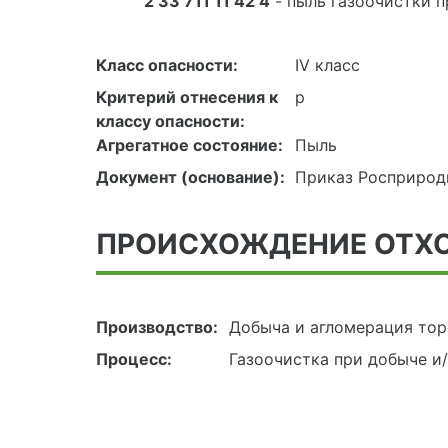
2 33 711 11 42 4
- пыль газоочистки 
Класс опасности:
IV класс
Критерий отнесения к
р
классу опасности:
Агрегатное состояние:
Пыль
Документ (основание):
Приказ Росприродн
ПРОИСХОЖДЕНИЕ ОТХ
Производство:
Добыча и агломерация то
Процесс:
Газоочистка при добыче и