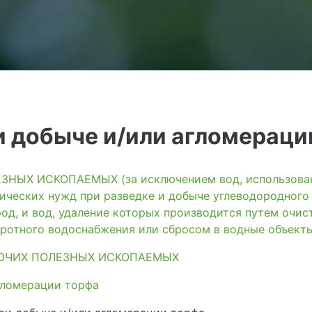
и добыче и/или агломераци
ЫХ ИСКОПАЕМЫХ (за исключением вод, использованн
ических нужд при разведке и добыче углеводородного
од, и вод, удаление которых производится путем очис
ротного водоснабжения или сбросом в водные объект
ОЧИХ ПОЛЕЗНЫХ ИСКОПАЕМЫХ
гломерации торфа