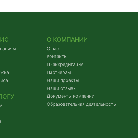
ВИС
О КОМПАНИИ
мпаниям
О нас
Контакты
IT-аккредитация
ржка
Партнерам
виса
Наши проекты
Наши отзывы
ЛОГУ
Документы компании
Образовательная деятельность
й
а