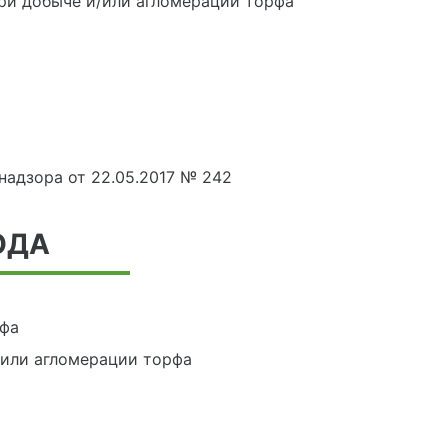
при добыче и/или агломерации торфа
адзора от 22.05.2017 № 242
ОДА
рфа
/или агломерации торфа