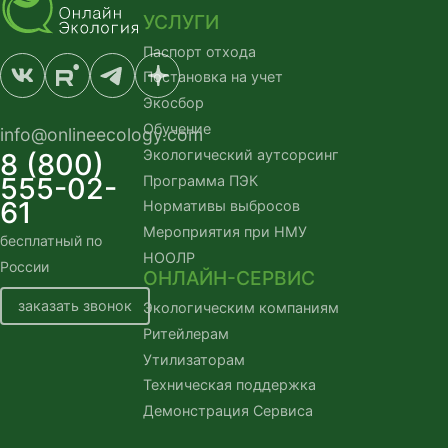
УСЛУГИ
Паспорт отхода
Постановка на учет
Экосбор
Обучение
info@onlineecology.com
Экологический аутсорсинг
8 (800)
555-02-
Программа ПЭК
61
Нормативы выбросов
Мероприятия при НМУ
бесплатный по
НООЛР
России
ОНЛАЙН-СЕРВИС
заказать звонок
Экологическим компаниям
Ритейлерам
Утилизаторам
Техническая поддержка
Демонстрация Сервиса