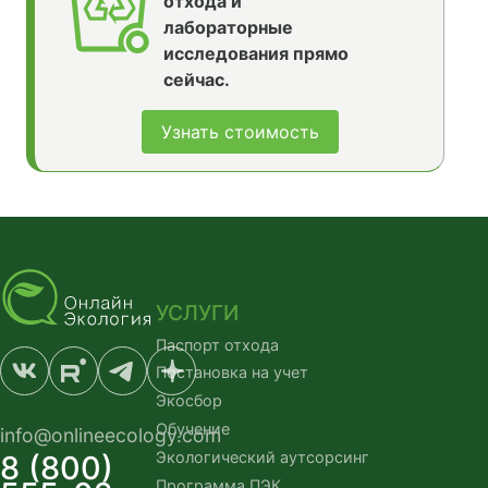
отхода и
лабораторные
исследования прямо
сейчас.
Узнать стоимость
УСЛУГИ
Паспорт отхода
Постановка на учет
Экосбор
Обучение
info@onlineecology.com
Экологический аутсорсинг
8 (800)
Программа ПЭК