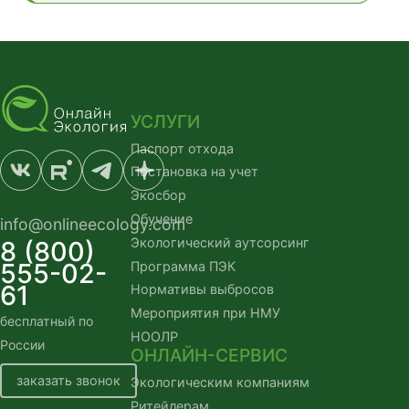
УСЛУГИ
Паспорт отхода
Постановка на учет
Экосбор
Обучение
info@onlineecology.com
Экологический аутсорсинг
8 (800)
555-02-
Программа ПЭК
61
Нормативы выбросов
Мероприятия при НМУ
бесплатный по
НООЛР
России
ОНЛАЙН-СЕРВИС
заказать звонок
Экологическим компаниям
Ритейлерам