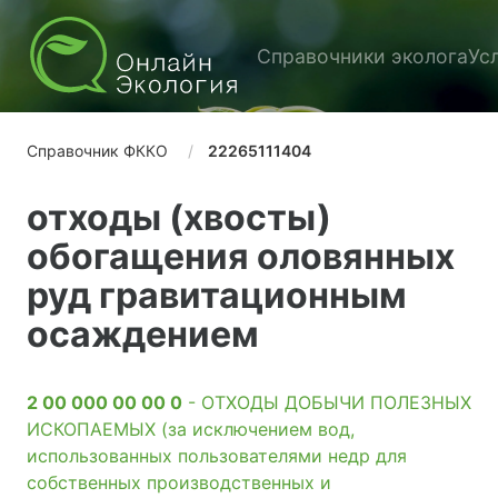
Справочники эколога
Ус
Справочник ФККО
22265111404
отходы (хвосты)
обогащения оловянных
руд гравитационным
осаждением
2 00 000 00 00 0
- ОТХОДЫ ДОБЫЧИ ПОЛЕЗНЫХ
ИСКОПАЕМЫХ (за исключением вод,
использованных пользователями недр для
собственных производственных и