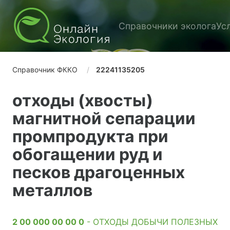
Справочники эколога
Ус
Справочник ФККО
22241135205
отходы (хвосты)
магнитной сепарации
промпродукта при
обогащении руд и
песков драгоценных
металлов
2 00 000 00 00 0
- ОТХОДЫ ДОБЫЧИ ПОЛЕЗНЫХ