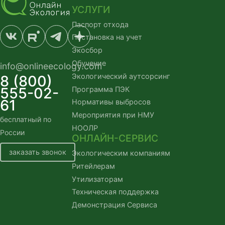
УСЛУГИ
Паспорт отхода
Постановка на учет
Экосбор
Обучение
info@onlineecology.com
Экологический аутсорсинг
8 (800)
555-02-
Программа ПЭК
61
Нормативы выбросов
Мероприятия при НМУ
бесплатный по
НООЛР
России
ОНЛАЙН-СЕРВИС
заказать звонок
Экологическим компаниям
Ритейлерам
Утилизаторам
Техническая поддержка
Демонстрация Сервиса