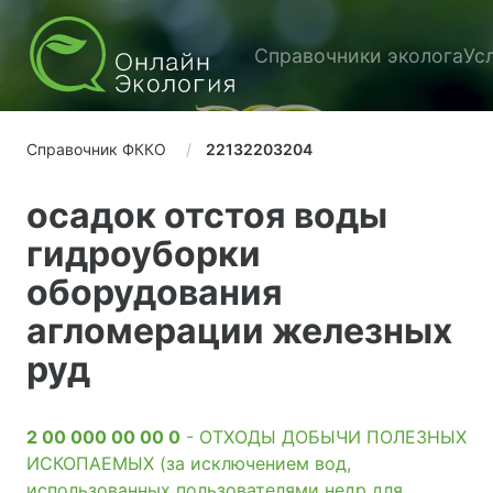
Справочники эколога
Ус
Справочник ФККО
22132203204
осадок отстоя воды
гидроуборки
оборудования
агломерации железных
руд
2 00 000 00 00 0
- ОТХОДЫ ДОБЫЧИ ПОЛЕЗНЫХ
ИСКОПАЕМЫХ (за исключением вод,
использованных пользователями недр для