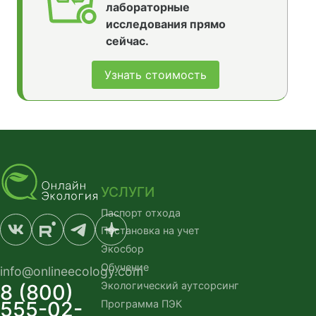
лабораторные
исследования прямо
сейчас.
Узнать стоимость
УСЛУГИ
Паспорт отхода
Постановка на учет
Экосбор
Обучение
info@onlineecology.com
Экологический аутсорсинг
8 (800)
555-02-
Программа ПЭК