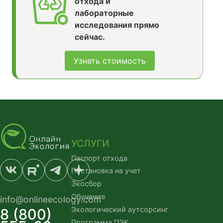
отхода и
лабораторные
исследования прямо
сейчас.
Узнать стоимость
УСЛУГИ
Паспорт отхода
Постановка на учет
Экосбор
Обучение
info@onlineecology.com
Экологический аутсорсинг
8 (800)
Программа ПЭК