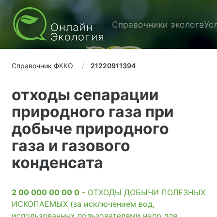
Справочники эколога
Ус
Справочник ФККО
21220911394
отходы сепарации
природного газа при
добыче природного
газа и газового
конденсата
2 00 000 00 00 0
- ОТХОДЫ ДОБЫЧИ ПОЛЕЗНЫХ
ИСКОПАЕМЫХ (за исключением вод,
использованных пользователями недр для