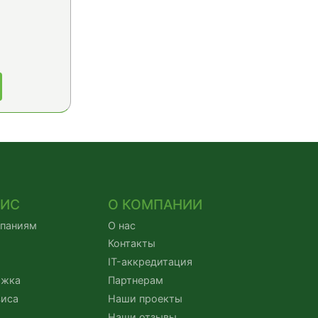
ВИС
О КОМПАНИИ
мпаниям
О нас
Контакты
IT-аккредитация
ржка
Партнерам
виса
Наши проекты
Наши отзывы