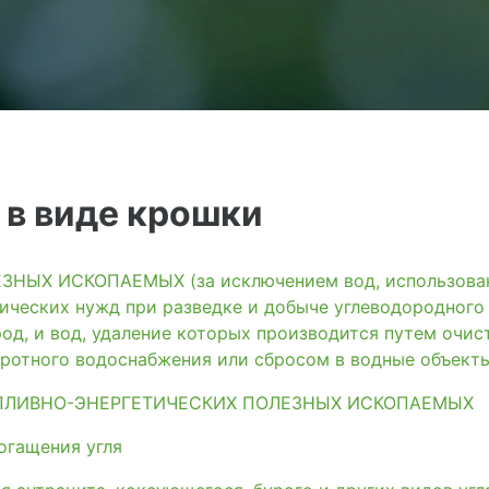
 в виде крошки
ЫХ ИСКОПАЕМЫХ (за исключением вод, использованн
ических нужд при разведке и добыче углеводородного
од, и вод, удаление которых производится путем очис
ротного водоснабжения или сбросом в водные объект
ПЛИВНО-ЭНЕРГЕТИЧЕСКИХ ПОЛЕЗНЫХ ИСКОПАЕМЫХ
огащения угля