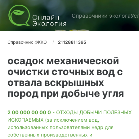
Справочники эколога
Ус
Справочник ФККО
21128811395
осадок механической
очистки сточных вод с
отвала вскрышных
пород при добыче угля
2 00 000 00 00 0
- ОТХОДЫ ДОБЫЧИ ПОЛЕЗНЫХ
ИСКОПАЕМЫХ (за исключением вод,
использованных пользователями недр для
собственных производственных и