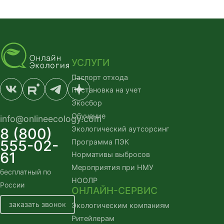
УСЛУГИ
Паспорт отхода
Постановка на учет
Экосбор
Обучение
info@onlineecology.com
Экологический аутсорсинг
8 (800)
555-02-
Программа ПЭК
61
Нормативы выбросов
Мероприятия при НМУ
бесплатный по
НООЛР
России
ОНЛАЙН-СЕРВИС
заказать звонок
Экологическим компаниям
Ритейлерам