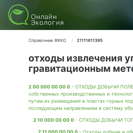
Справочник ФККО
21111611395
отходы извлечения у
гравитационным ме
2 00 000 00 00 0
- ОТХОДЫ ДОБЫЧИ ПОЛЕЗН
собственных производственных и технолог
путем их размещения в пластах горных пор
последующим направлением в систему обо
2 10 000 00 00 0
- ОТХОДЫ ДОБЫЧИ ТО
2 11 000 00 00 0
- Отходы добычи и об