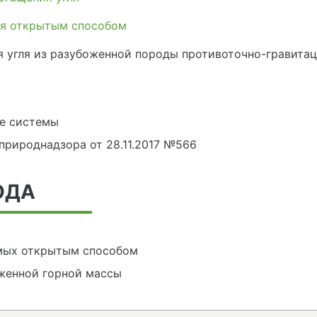
ля открытым способом
я угля из разубоженной породы противоточно-гравит
е системы
сприроднадзора от 28.11.2017 №566
ОДА
мых открытым способом
оженной горной массы