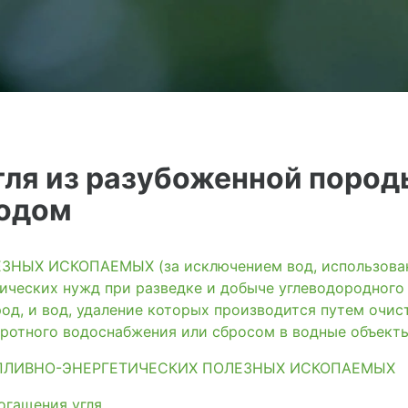
гля из разубоженной пород
тодом
ЫХ ИСКОПАЕМЫХ (за исключением вод, использованн
ических нужд при разведке и добыче углеводородного
од, и вод, удаление которых производится путем очис
ротного водоснабжения или сбросом в водные объект
ПЛИВНО-ЭНЕРГЕТИЧЕСКИХ ПОЛЕЗНЫХ ИСКОПАЕМЫХ
огащения угля