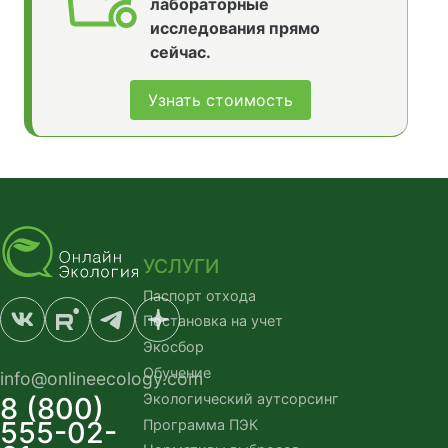
лабораторные
исследования прямо
сейчас.
Узнать стоимость
УСЛУГИ
Паспорт отхода
Постановка на учет
Экосбор
Обучение
info@onlineecology.com
Экологический аутсорсинг
8 (800)
555-02-
Программа ПЭК