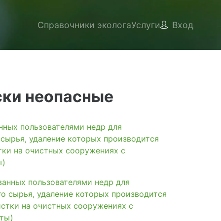
Справочники эколога
Услуги
Вход
ски неопасные
ых пользователями недр для
 сырья, удаление которых производится
тки на очистных сооружениях с
ы)
нных пользователями недр для
о сырья, удаление которых производится
истки на очистных сооружениях с
ты)