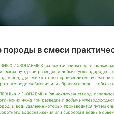
 породы в смеси практиче
ЫХ ИСКОПАЕМЫХ (за исключением вод, использованн
ических нужд при разведке и добыче углеводородного
од, и вод, удаление которых производится путем очис
ротного водоснабжения или сбросом в водные объект
ЗНЫХ ИСКОПАЕМЫХ (за исключением вод, использова
огических нужд при разведке и добыче углеводородног
ород, и вод, удаление которых производится путем оч
боротного водоснабжения или сбросом в водные объек