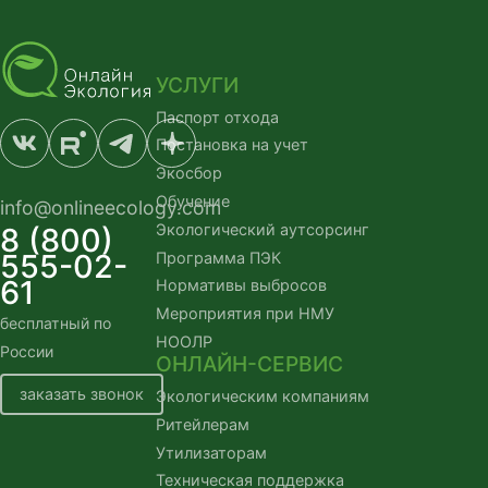
УСЛУГИ
Паспорт отхода
Постановка на учет
Экосбор
Обучение
info@onlineecology.com
Экологический аутсорсинг
8 (800)
555-02-
Программа ПЭК
61
Нормативы выбросов
Мероприятия при НМУ
бесплатный по
НООЛР
России
ОНЛАЙН-СЕРВИС
заказать звонок
Экологическим компаниям
Ритейлерам
Утилизаторам
Техническая поддержка