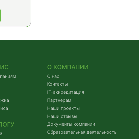
ВИС
О КОМПАНИИ
мпаниям
О нас
Контакты
IT-аккредитация
ржка
Партнерам
виса
Наши проекты
Наши отзывы
ЛОГУ
Документы компании
Образовательная деятельность
й