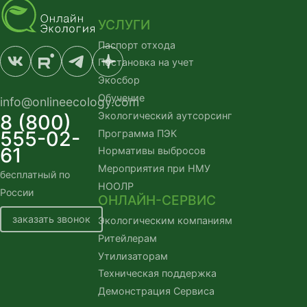
УСЛУГИ
Паспорт отхода
Постановка на учет
Экосбор
Обучение
info@onlineecology.com
Экологический аутсорсинг
8 (800)
555-02-
Программа ПЭК
61
Нормативы выбросов
Мероприятия при НМУ
бесплатный по
НООЛР
России
ОНЛАЙН-СЕРВИС
заказать звонок
Экологическим компаниям
Ритейлерам
Утилизаторам
Техническая поддержка
Демонстрация Сервиса