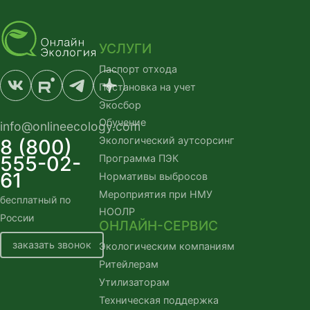
УСЛУГИ
Паспорт отхода
Постановка на учет
Экосбор
Обучение
info@onlineecology.com
Экологический аутсорсинг
8 (800)
555-02-
Программа ПЭК
61
Нормативы выбросов
Мероприятия при НМУ
бесплатный по 
НООЛР
России
ОНЛАЙН-СЕРВИС
заказать звонок
Экологическим компаниям
Ритейлерам
Утилизаторам
Техническая поддержка