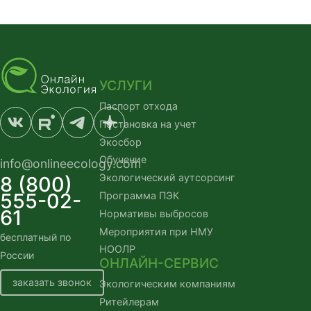
УСЛУГИ
Паспорт отхода
Постановка на учет
Экосбор
Обучение
info@onlineecology.com
Экологический аутсорсинг
8 (800)
555-02-
Программа ПЭК
61
Нормативы выбросов
Мероприятия при НМУ
бесплатный по 
НООЛР
России
ОНЛАЙН-СЕРВИС
заказать звонок
Экологическим компаниям
Ритейлерам