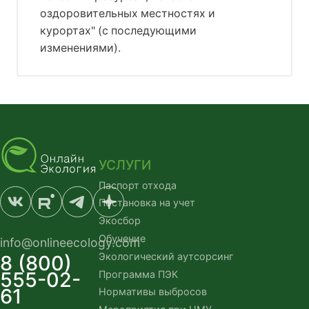
оздоровительных местностях и
курортах" (с последующими
изменениями).
УСЛУГИ
Паспорт отхода
Постановка на учет
Экосбор
Обучение
info@onlineecology.com
Экологический аутсорсинг
8 (800)
555-02-
Программа ПЭК
61
Нормативы выбросов