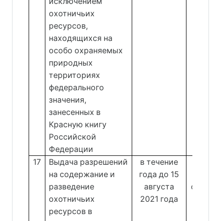
исключением
Дегт
охотничьих
Сне
ресурсов,
находящихся на
особо охраняемых
природных
территориях
федерального
значения,
занесенных в
Красную книгу
Российской
Федерации
17
Выдача разрешений
в течение
Отдел 
на содержание и
года до 15
и восп
разведение
августа
объект
охотничьих
2021 года
ресурсов в
Дегт