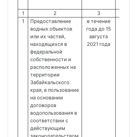
мон
1
2
3
1
Предоставление
в течение
Отд
водных объектов
года до 15
ре
или их частей,
августа
водоп
находящихся в
2021 года
Пе
федеральной
Сенот
собственности и
расположенных на
территории
Забайкальского
края, в пользование
на основании
договоров
водопользования в
соответствии с
действующим
законодательством