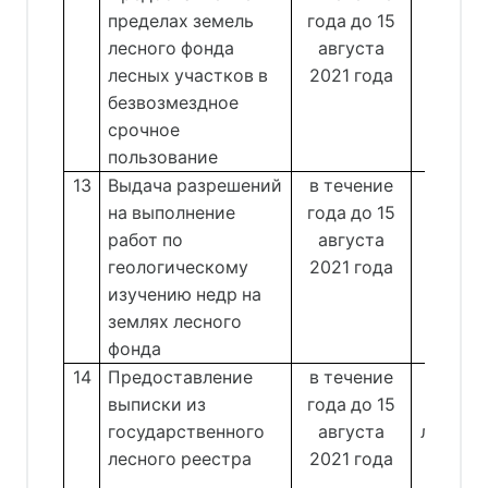
пределах земель
года до 15
от
лесного фонда
августа
Моско
лесных участков в
2021 года
безвозмездное
срочное
пользование
13
Выдача разрешений
в течение
Отде
на выполнение
года до 15
от
работ по
августа
Артам
геологическому
2021 года
изучению недр на
землях лесного
фонда
14
Предоставление
в течение
выписки из
года до 15
лесоп
государственного
августа
лесово
лесного реестра
2021 года
и 
госуд