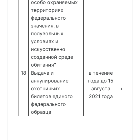
особо охраняемых
территориях
федерального
значения, в
полувольных
условиях и
искусственно
созданной среде
обитания"
18
Выдача и
в течение
Отдел 
аннулирование
года до 15
и восп
охотничьих
августа
объект
билетов единого
2021 года
федерального
Дегт
образца
Сне