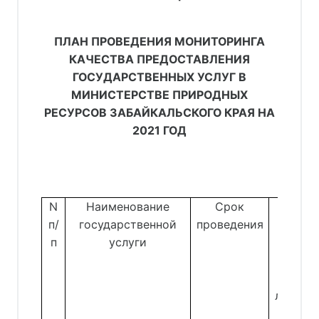
ПЛАН ПРОВЕДЕНИЯ МОНИТОРИНГА
КАЧЕСТВА ПРЕДОСТАВЛЕНИЯ
ГОСУДАРСТВЕННЫХ УСЛУГ В
МИНИСТЕРСТВЕ ПРИРОДНЫХ
РЕСУРСОВ ЗАБАЙКАЛЬСКОГО КРАЯ НА
2021 ГОД
N
Наименование
Срок
Подр
п/
государственной
проведения
испол
п
услуги
госуд
влас
лицо, о
за п