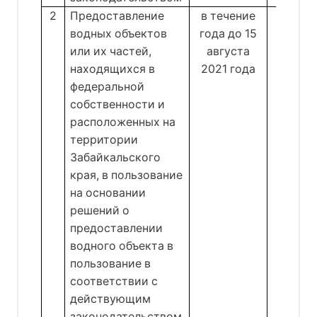
2
Предоставление
в течение
Отд
водных объектов
года до 15
ре
или их частей,
августа
водоп
находящихся в
2021 года
Пе
федеральной
Сенот
собственности и
расположенных на
территории
Забайкальского
края, в пользование
на основании
решений о
предоставлении
водного объекта в
пользование в
соответствии с
действующим
законодательством