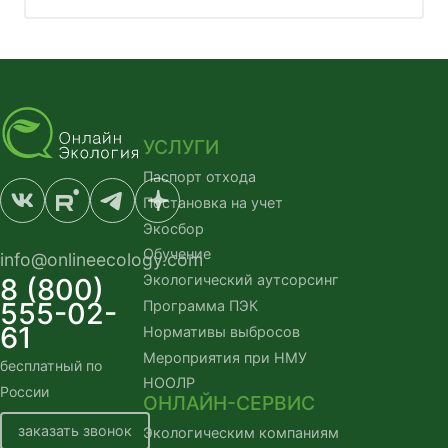
УСЛУГИ
Паспорт отхода
Постановка на учет
Экосбор
Обучение
info@onlineecology.com
Экологический аутсорсинг
8 (800)
555-02-
Программа ПЭК
61
Нормативы выбросов
Мероприятия при НМУ
бесплатный по 
НООЛР
России
ОНЛАЙН-СЕРВИС
заказать звонок
Экологическим компаниям