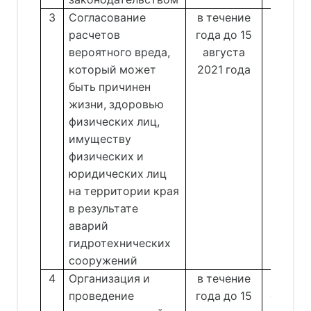
3
Согласование
в течение
Отд
расчетов
года до 15
ре
вероятного вреда,
августа
водоп
который может
2021 года
Анд
быть причинен
жизни, здоровью
физических лиц,
имуществу
физических и
юридических лиц
на территории края
в результате
аварий
гидротехнических
сооружений
4
Организация и
в течение
Отд
проведение
года до 15
окруж