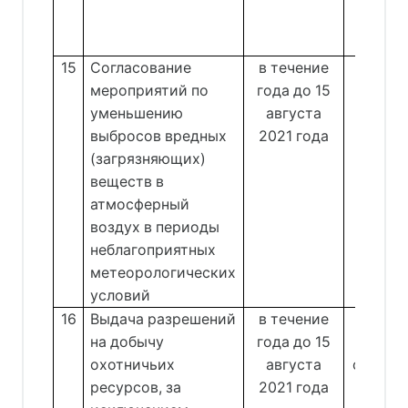
лесно
Фарс
15
Согласование
в течение
мероприятий по
года до 15
экол
уменьшению
августа
н
выбросов вредных
2021 года
Коно
(загрязняющих)
веществ в
атмосферный
воздух в периоды
неблагоприятных
метеорологических
условий
16
Выдача разрешений
в течение
Отдел 
на добычу
года до 15
и восп
охотничьих
августа
объект
ресурсов, за
2021 года