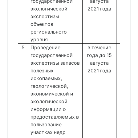
государственной
августа
Воро
экологической
2021 года
экспертизы
объектов
регионального
уровня
5
Проведение
в течение
Отдел
государственной
года до 15
недро
экспертизы запасов
августа
Зах
полезных
2021 года
ископаемых,
геологической,
экономической и
экологической
информации о
предоставляемых в
пользование
участках недр