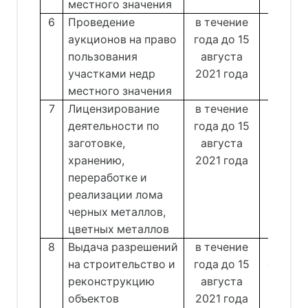
местного значения
6
Проведение
в течение
Отдел
аукционов на право
года до 15
недро
пользования
августа
Зах
участками недр
2021 года
местного значения
7
Лицензирование
в течение
деятельности по
года до 15
лицен
заготовке,
августа
учета
хранению,
2021 года
сфер
переработке и
древе
реализации лома
м
черных металлов,
Куд
цветных металлов
8
Выдача разрешений
в течение
Отд
на строительство и
года до 15
окруж
реконструкцию
августа
Воро
объектов
2021 года