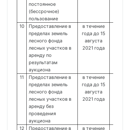
постоянное
(бессрочное)
пользование
10
Предоставление в
в течение
Отде
пределах земель
года до 15
от
лесного фонда
августа
Комог
лесных участков в
2021 года
аренду по
результатам
аукциона
11
Предоставление в
в течение
Отде
пределах земель
года до 15
от
лесного фонда
августа
Андр
лесных участков в
2021 года
аренду без
проведения
аукциона
12
Предоставление в
в течение
Отде