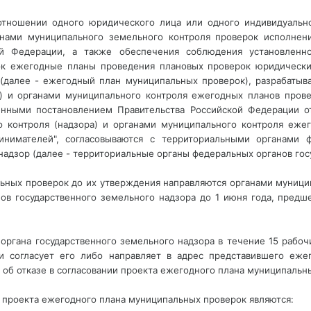
отношении одного юридического лица или одного индивидуаль
анами муниципального земельного контроля проверок исполнен
ой Федерации, а также обеспечения соблюдения установленн
ок ежегодные планы проведения плановых проверок юридически
(далее - ежегодный план муниципальных проверок), разрабатыв
ра) и органами муниципального контроля ежегодных планов пров
енными постановлением Правительства Российской Федерации о
го контроля (надзора) и органами муниципального контроля еже
нимателей", согласовываются с территориальными органами ф
дзор (далее - территориальные органы федеральных органов госу
ьных проверок до их утверждения направляются органами муницип
ов государственного земельного надзора до 1 июня года, пред
органа государственного земельного надзора в течение 15 рабо
и согласует его либо направляет в адрес представившего еже
об отказе в согласовании проекта ежегодного плана муниципальны
и проекта ежегодного плана муниципальных проверок являются: