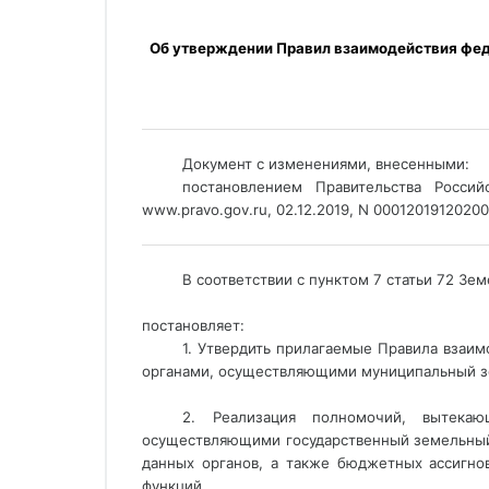
 Об утверждении Правил взаимодействия федеральных органов исполнительной власти, осуществляющих государственный земельный надзор, с органами, 
_____________________________________________________
Документ с изменениями, внесенными: 
постановлением Правительства Росси
www.pravo.gov.ru, 02.12.2019, N 00012019120200
_____________________________________________________
В соответствии с пунктом 7 статьи 72 З
постановляет:
1. Утвердить прилагаемые Правила взаи
органами, осуществляющими муниципальный з
2. Реализация полномочий, вытекаю
осуществляющими государственный земельный 
данных органов, а также бюджетных ассигно
функций.