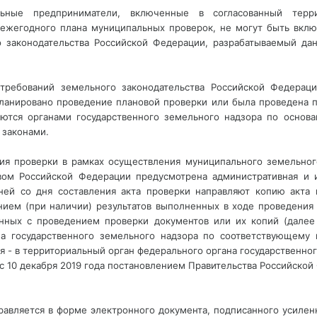
ьные предприниматели, включенные в согласованный терри
т ежегодного плана муниципальных проверок, не могут быть вкл
 законодательства Российской Федерации, разрабатываемый д
 требований земельного законодательства Российской Федера
ланировано проведение плановой проверки или была проведена п
ются органами государственного земельного надзора по осно
 законами.
ния проверки в рамках осуществления муниципального земельног
твом Российской Федерации предусмотрена административная и и
ней со дня составления акта проверки направляют копию акта 
ием (при наличии) результатов выполненных в ходе проведения 
нных с проведением проверки документов или их копий (далее 
на государственного земельного надзора по соответствующему 
я - в территориальный орган федерального органа государственног
 с 10 декабря 2019 года постановлением Правительства Российской 
равляется в форме электронного документа, подписанного усилен