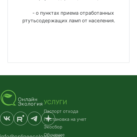
- о пунктах приема отработанных
ртутьсодержащих ламп от населения.
УСЛУГИ
Паспорт отхода
Постановка на учет
Экосбор
Обучение
info@onlineecology.com