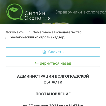
Справочники эколога
Ус
Документы
Земельное законодательство
Геологический контроль (надзор)
 Скачать
Вернуться назад
АДМИНИСТРАЦИЯ ВОЛГОГРАДСКОЙ
ОБЛАСТИ
ПОСТАНОВЛЕНИЕ
от 27 августа 2021 года N 471-п