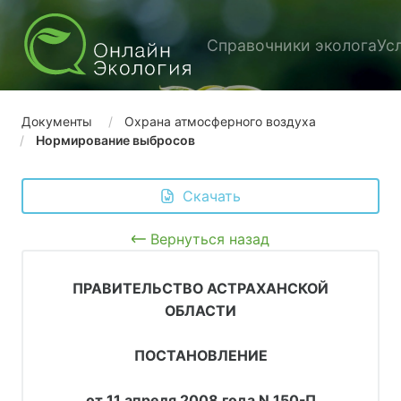
Справочники эколога
Ус
Документы
Охрана атмосферного воздуха
Нормирование выбросов
 Скачать
Вернуться назад
ПРАВИТЕЛЬСТВО АСТРАХАНСКОЙ
ОБЛАСТИ
ПОСТАНОВЛЕНИЕ
от 11 апреля 2008 года N 150-П