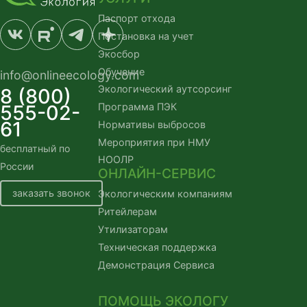
Паспорт отхода
Постановка на учет
Экосбор
Обучение
info@onlineecology.com
Экологический аутсорсинг
8 (800)
555-02-
Программа ПЭК
61
Нормативы выбросов
Мероприятия при НМУ
бесплатный по 
НООЛР
России
ОНЛАЙН-СЕРВИС
заказать звонок
Экологическим компаниям
Ритейлерам
Утилизаторам
Техническая поддержка
Демонстрация Сервиса
ПОМОЩЬ ЭКОЛОГУ