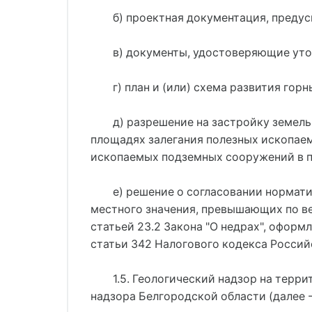
б) проектная документация, предусм
в) документы, удостоверяющие уточ
г) план и (или) схема развития гор
д) разрешение на застройку земель
площадях залегания полезных ископаем
ископаемых подземных сооружений в пр
е) решение о согласовании нормат
местного значения, превышающих по в
статьей 23.2 Закона "О недрах", оформ
статьи 342 Налогового кодекса Росси
1.5. Геологический надзор на тер
надзора Белгородской области (далее 