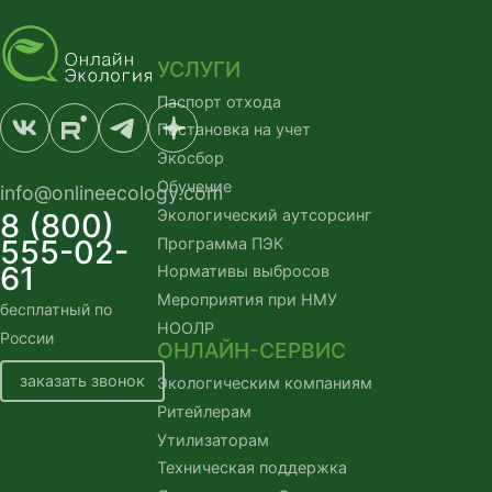
УСЛУГИ
Паспорт отхода
Постановка на учет
Экосбор
Обучение
info@onlineecology.com
Экологический аутсорсинг
8 (800)
555-02-
Программа ПЭК
61
Нормативы выбросов
Мероприятия при НМУ
бесплатный по 
НООЛР
России
ОНЛАЙН-СЕРВИС
заказать звонок
Экологическим компаниям
Ритейлерам
Утилизаторам
Техническая поддержка