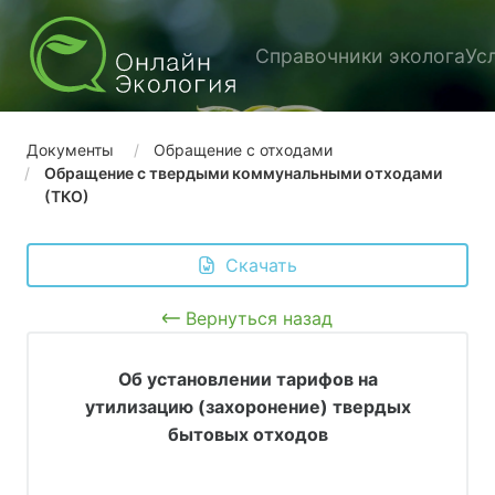
Справочники эколога
Ус
Документы
Обращение с отходами
Обращение с твердыми коммунальными отходами
(ТКО)
 Скачать
Вернуться назад
Об установлении тарифов на
утилизацию (захоронение) твердых
бытовых отходов