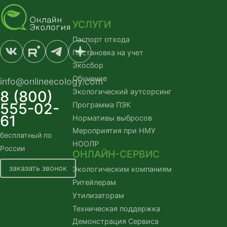
УСЛУГИ
Паспорт отхода
Постановка на учет
Экосбор
Обучение
info@onlineecology.com
Экологический аутсорсинг
8 (800)
555-02-
Программа ПЭК
61
Нормативы выбросов
Мероприятия при НМУ
бесплатный по 
НООЛР
России
ОНЛАЙН-СЕРВИС
заказать звонок
Экологическим компаниям
Ритейлерам
Утилизаторам
Техническая поддержка
Демонстрация Сервиса